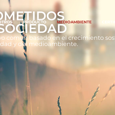
METIDOS
OTROS
PRODUCTO
MEDIOAMBIENTE
CERTI
 SOCIEDAD
o común basado en el crecimiento sost
edad y del medioambiente.