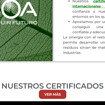
Nuestros
certi
internacionales
confianza a nues
entornos en los q
Apostamos por un
conseguir u
confiable y adecu
La sinergia con el res
permite desarrollar u
residuos sirvan de mat
industrias.
NUESTROS CERTIFICADOS
VER MÁS