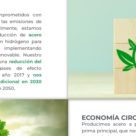
prometidos con
 las emisiones de
almente, estamos
oducción de
acero
on hidrógeno para
e implementando
renovable. Nuestro
 una
reducción del
gases de efecto
l año 2017 y
nos
dicional en 2030
n 2050.
ECONOMÍA CIR
Producimos acero a p
prima principal, que n